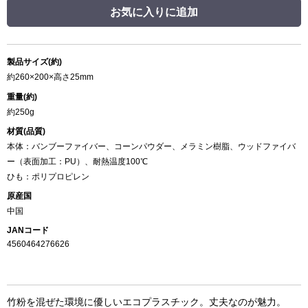
お気に入りに追加
製品サイズ(約)
約260×200×高さ25mm
重量(約)
約250g
材質(品質)
本体：バンブーファイバー、コーンパウダー、メラミン樹脂、ウッドファイバ
ー（表面加工：PU）、耐熱温度100℃
ひも：ポリプロピレン
原産国
中国
JANコード
4560464276626
竹粉を混ぜた環境に優しいエコプラスチック。丈夫なのが魅力。