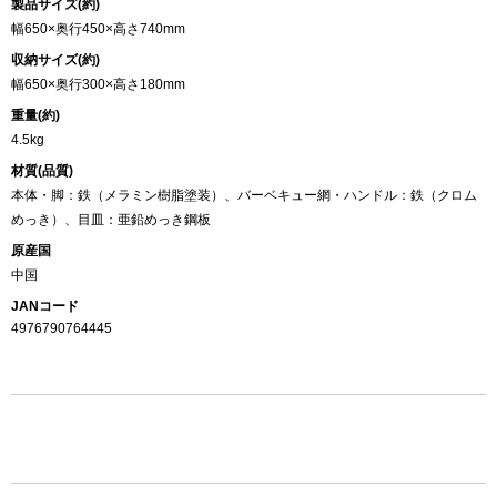
製品サイズ(約)
幅650×奥行450×高さ740mm
収納サイズ(約)
幅650×奥行300×高さ180mm
重量(約)
4.5kg
材質(品質)
本体・脚：鉄（メラミン樹脂塗装）、バーベキュー網・ハンドル：鉄（クロム
めっき）、目皿：亜鉛めっき鋼板
原産国
中国
JANコード
4976790764445