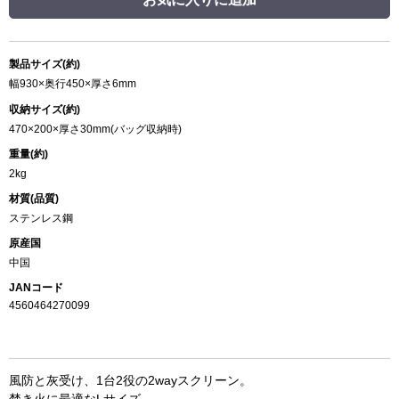
製品サイズ(約)
幅930×奥行450×厚さ6mm
収納サイズ(約)
470×200×厚さ30mm(バッグ収納時)
重量(約)
2kg
材質(品質)
ステンレス鋼
原産国
中国
JANコード
4560464270099
風防と灰受け、1台2役の2wayスクリーン。