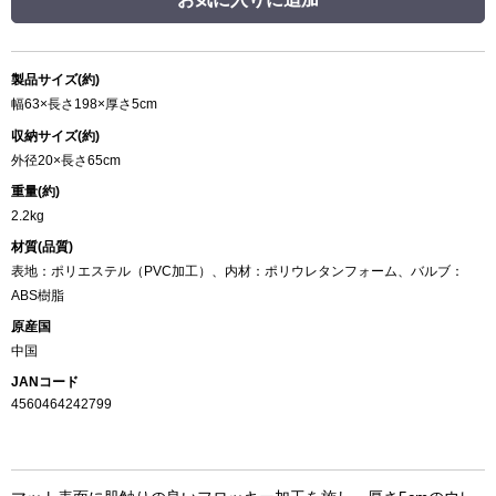
製品サイズ(約)
幅63×長さ198×厚さ5cm
収納サイズ(約)
外径20×長さ65cm
重量(約)
2.2kg
材質(品質)
表地：ポリエステル（PVC加工）、内材：ポリウレタンフォーム、バルブ：
ABS樹脂
原産国
中国
JANコード
4560464242799