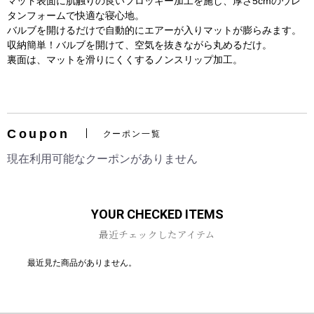
マット表面に肌触りの良いフロッキー加工を施し、厚さ5cmのウレ
タンフォームで快適な寝心地。
バルブを開けるだけで自動的にエアーが入りマットが膨らみます。
収納簡単！バルブを開けて、空気を抜きながら丸めるだけ。
裏面は、マットを滑りにくくするノンスリップ加工。
お買い物を続ける
カートへ進む
Coupon
クーポン一覧
現在利用可能なクーポンがありません
YOUR CHECKED ITEMS
最近チェックしたアイテム
最近見た商品がありません。