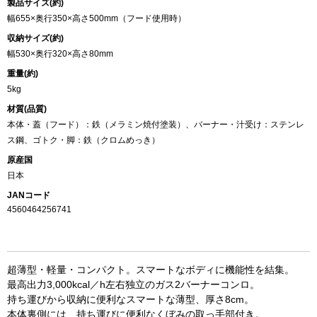
製品サイズ(約)
幅655×奥行350×高さ500mm（フード使用時）
収納サイズ(約)
幅530×奥行320×高さ80mm
重量(約)
5kg
材質(品質)
本体・蓋（フード）：鉄（メラミン焼付塗装）、バーナー・汁受け：ステンレ
ス鋼、ゴトク・脚：鉄（クロムめっき）
原産国
日本
JANコード
4560464256741
超薄型・軽量・コンパクト。スマートなボディに機能性を結集。
最高出力3,000kcal／h左右独立のガス2バーナーコンロ。
持ち運びから収納に便利なスマートな薄型、厚さ8cm。
本体裏側には、持ち運びに便利なくぼみの取っ手部付き。