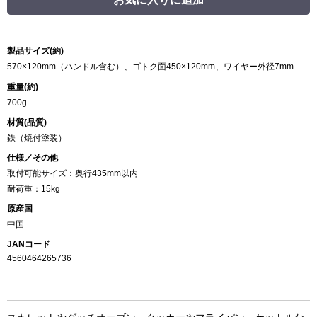
製品サイズ(約)
570×120mm（ハンドル含む）、ゴトク面450×120mm、ワイヤー外径7mm
重量(約)
700g
材質(品質)
鉄（焼付塗装）
仕様／その他
取付可能サイズ：奥行435mm以内
耐荷重：15kg
原産国
中国
JANコード
4560464265736