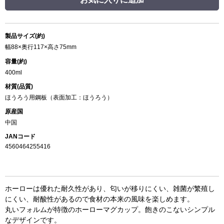
製品サイズ(約)
幅88×奥行117×高さ75mm
容量(約)
400ml
材質(品質)
ほうろう用鋼板（表面加工：ほうろう）
原産国
中国
JANコード
4560464255416
ホーローは優れた耐久性があり、匂いが移りにくい、雑菌が繁殖し
にくい、耐酸性があるので食材の本来の風味を楽しめます。
丸いフォルムが特徴のホーローマグカップ。飽きのこないシンプル
なデザインです。