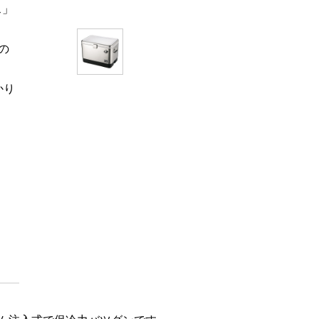
ス」
の
かり