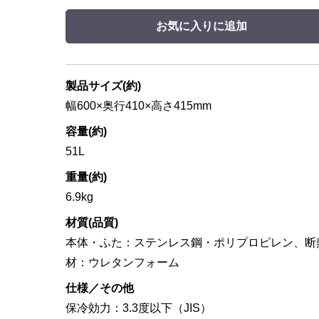
お気に入りに追加
製品サイズ(約)
幅600×奥行410×高さ415mm
容量(約)
51L
重量(約)
6.9kg
材質(品質)
本体・ふた：ステンレス鋼・ポリプロピレン、断
材：ウレタンフォーム
仕様／その他
保冷効力：3.3度以下（JIS）