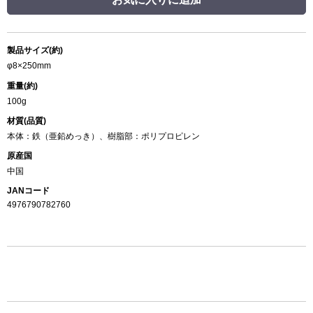
製品サイズ(約)
φ8×250mm
重量(約)
100g
材質(品質)
本体：鉄（亜鉛めっき）、樹脂部：ポリプロピレン
原産国
中国
JANコード
4976790782760