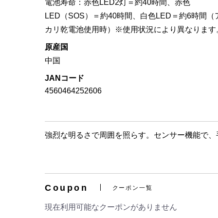
電池寿命：赤色LED2灯＝約40時間、赤色
LED（SOS）＝約40時間、白色LED＝約6時間（
カリ乾電池使用時）※使用状況により異なります
原産国
中国
JANコード
4560464252606
強烈な明るさで周囲を照らす。センサー機能で、手
Coupon
クーポン一覧
現在利用可能なクーポンがありません