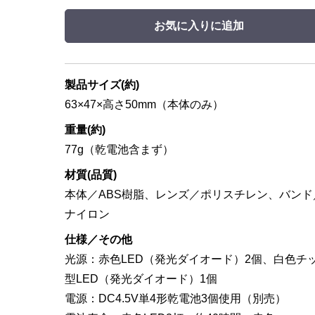
お気に入りに追加
製品サイズ(約)
63×47×高さ50mm（本体のみ）
重量(約)
77g（乾電池含まず）
材質(品質)
本体／ABS樹脂、レンズ／ポリスチレン、バンド
ナイロン
仕様／その他
光源：赤色LED（発光ダイオード）2個、白色チ
型LED（発光ダイオード）1個
電源：DC4.5V単4形乾電池3個使用（別売）