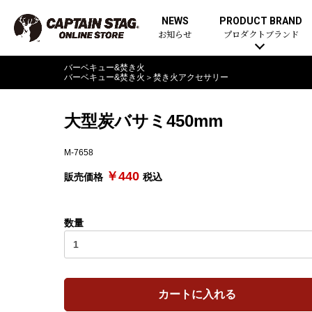
NEWS
PRODUCT BRAND
お知らせ
プロダクトブランド
バーベキュー&焚き火
バーベキュー&焚き火
＞
焚き火アクセサリー
大型炭バサミ450mm
M-7658
￥440
販売価格
税込
数量
カートに入れる