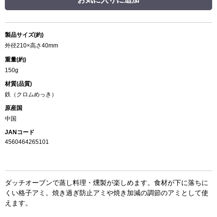
製品サイズ(約)
外径210×高さ40mm
重量(約)
150g
材質(品質)
鉄（クロムめっき）
原産国
中国
JANコード
4560464265101
ダッチオーブンで蒸し料理・燻製が楽しめます。食材が下に落ちに
くい格子アミ。焼き過ぎ防止アミや焼き加減の調節のアミとして使
えます。