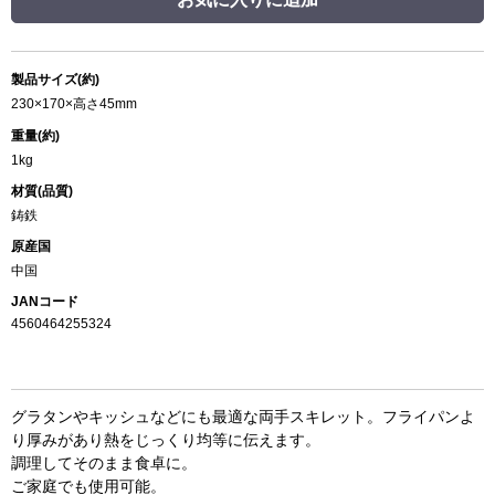
製品サイズ(約)
230×170×高さ45mm
重量(約)
1kg
材質(品質)
鋳鉄
原産国
中国
JANコード
4560464255324
グラタンやキッシュなどにも最適な両手スキレット。フライパンよ
り厚みがあり熱をじっくり均等に伝えます。
調理してそのまま食卓に。
ご家庭でも使用可能。