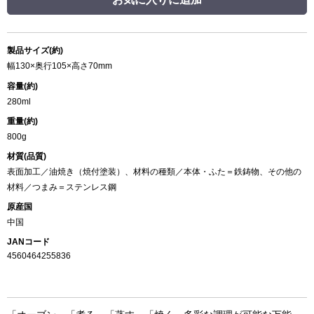
製品サイズ(約)
幅130×奥行105×高さ70mm
容量(約)
280ml
重量(約)
800g
材質(品質)
表面加工／油焼き（焼付塗装）、材料の種類／本体・ふた＝鉄鋳物、その他の
材料／つまみ＝ステンレス鋼
原産国
中国
JANコード
4560464255836