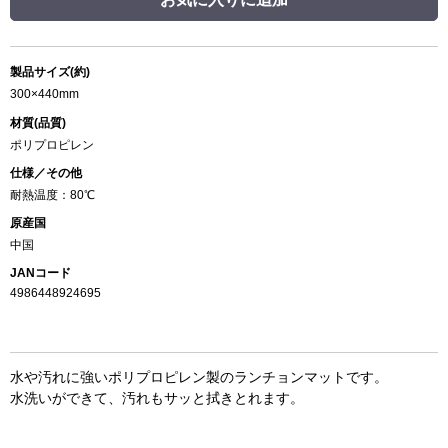
製品サイズ(約)
300×440mm
材質(品質)
ポリプロピレン
仕様／その他
耐熱温度：80℃
原産国
中国
JANコード
4986448924695
水や汚れに強いポリプロピレン製のランチョンマットです。
水洗いができて、汚れもサッと拭きとれます。