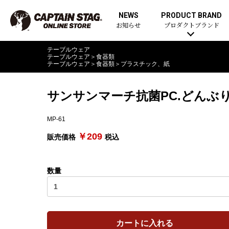
NEWS
PRODUCT BRAND
お知らせ
プロダクトブランド
テーブルウェア
テーブルウェア
＞
食器類
テーブルウェア
＞
食器類
＞
プラスチック、紙
サンサンマーチ抗菌PC.どんぶり6
MP-61
￥209
販売価格
税込
数量
カートに入れる