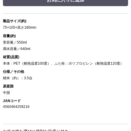
製品サイズ(約)
75×105×高さ180mm
容量(約)
実容量／550ml
満水容量／640ml
材質(品質)
本体：PET（耐熱温度100度）、ふた栓：ポリプロピレン（耐熱温度120度）
仕様／その他
精米（約）：3.5合
原産国
中国
JANコード
4560464259216