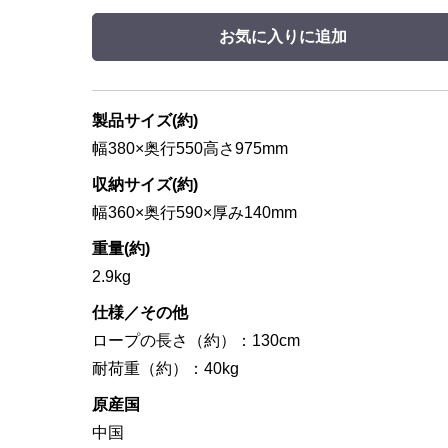
お気に入りに追加
製品サイズ(約)
幅380×奥行550高さ975mm
収納サイズ(約)
幅360×奥行590×厚み140mm
重量(約)
2.9kg
仕様／その他
ロープの長さ（約）：130cm
耐荷重（約）：40kg
原産国
中国