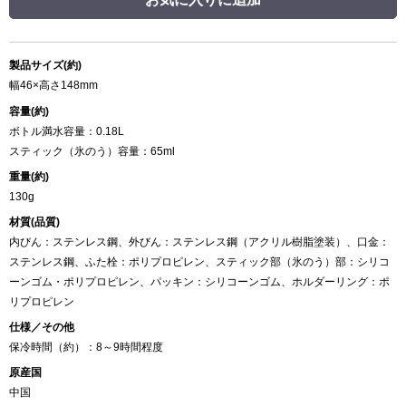
製品サイズ(約)
幅46×高さ148mm
容量(約)
ボトル満水容量：0.18L
スティック（氷のう）容量：65ml
重量(約)
130g
材質(品質)
内びん：ステンレス鋼、外びん：ステンレス鋼（アクリル樹脂塗装）、口金：
ステンレス鋼、ふた栓：ポリプロピレン、スティック部（氷のう）部：シリコ
ーンゴム・ポリプロピレン、パッキン：シリコーンゴム、ホルダーリング：ポ
リプロピレン
仕様／その他
保冷時間（約）：8～9時間程度
原産国
中国