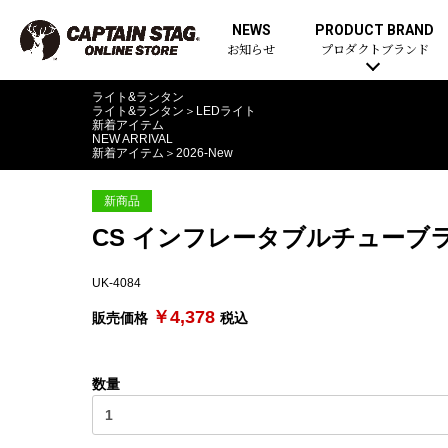
NEWS
PRODUCT BRAND
お知らせ
プロダクトブランド
ライト&ランタン
ライト&ランタン
＞
LEDライト
新着アイテム
NEW ARRIVAL
新着アイテム
＞
2026-New
新商品
CS インフレータブルチューブラ
UK-4084
￥4,378
販売価格
税込
数量