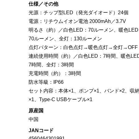
仕様／その他
光源：チップ型LED（発光ダイオード）24個
電源：リチウムイオン電池 2000mAh／3.7V
明るさ（約）／白色LED：70ルーメン、暖色LED
70ルーメン、全灯：130ルーメン
点灯パターン：白色点灯→暖色点灯→全灯→OFF
連続使用時間（約）／白色LED：7時間、暖色LE
7時間、全灯：3時間
充電時間（約）：3時間
防水等級：IP66
セット内容：本体×1、ポンプ×1、バンド×2、収
×1、Type-C USBケーブル×1
原産国
中国
JANコード
4560464301991